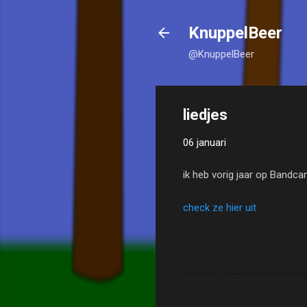
KnuppelBeer
@KnuppelBeer
liedjes
06 januari
ik heb vorig jaar op Bandca
check ze hier uit