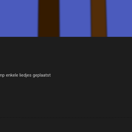
Doorgaan naar hoofdcontent
mp enkele liedjes geplaatst